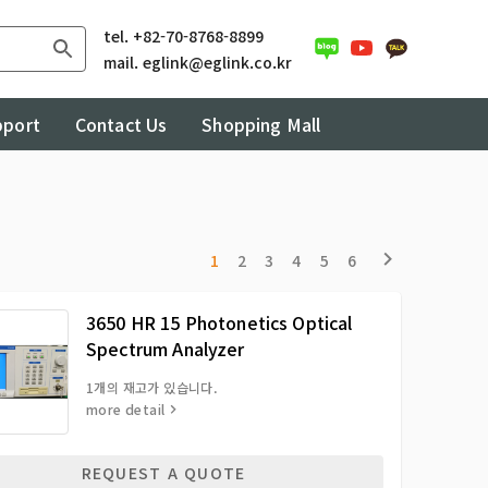
tel.
+82-70-8768-8899
mail.
eglink@eglink.co.kr
pport
Contact Us
Shopping Mall
1
2
3
4
5
6
3650 HR 15 Photonetics Optical
Spectrum Analyzer
1개의 재고가 있습니다.
more detail
REQUEST A QUOTE