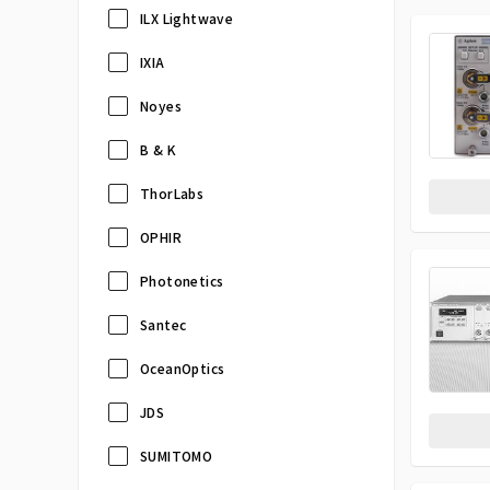
ILX Lightwave
IXIA
Noyes
B & K
ThorLabs
OPHIR
Photonetics
Santec
OceanOptics
JDS
SUMITOMO