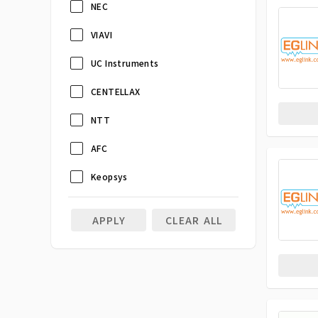
NEC
VIAVI
UC Instruments
CENTELLAX
NTT
AFC
Keopsys
APPLY
CLEAR ALL